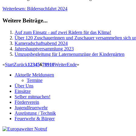
Weiterlesen: Bildersuchfahrt 2024
Weitere Beiträge...
Auf zum Einsatz - auf zwei Rädern für das Klima!
Über 120 Zuschauerinnen und Zuschauer versammelten sich um 
Kameradschaftsabend 2024
Jahreshauptversammlung 2023
Umzugsbegleitung für Laternenumzüge der Kindergärten
«
Start
Zurück
1
2
3
4
5
6
7
8
9
10
Weiter
Ende
»
Aktuelle Meldungen
Termine
Über Uns
Einsätze
Selber mitmachen!
Förderverein
Jugendfeuerwehr
Ausrüstung / Technik
Feuerwehr & Bürger