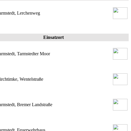
armstedt, Lerchenweg
Einsatzort
armstedt, Tarmstedter Moor
irchtimke, Wentelstraße
armstedt, Bremer Landstraße
armstedt, Feuerwehrhaus