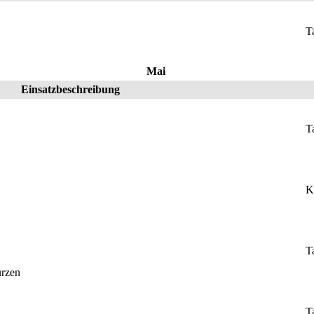
T
Mai
Einsatzbeschreibung
T
K
T
ürzen
T