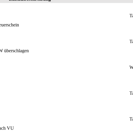
T
euerschein
T
W überschlagen
W
T
T
nach VU