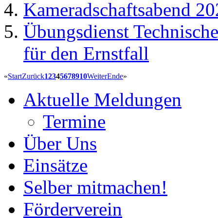
Kameradschaftsabend 20
Übungsdienst Technische 
für den Ernstfall
«
Start
Zurück
1
2
3
4
5
6
7
8
9
10
Weiter
Ende
»
Aktuelle Meldungen
Termine
Über Uns
Einsätze
Selber mitmachen!
Förderverein