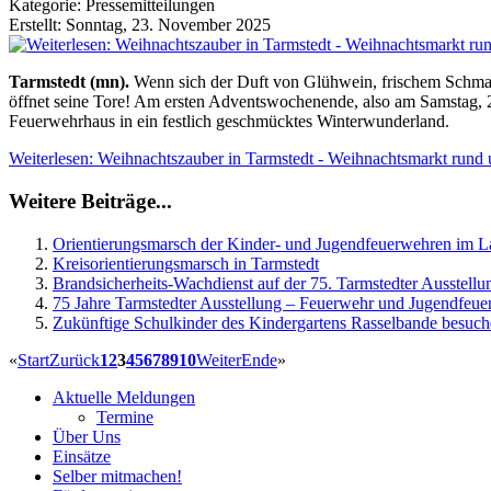
Kategorie: Pressemitteilungen
Erstellt: Sonntag, 23. November 2025
Tarmstedt (mn).
Wenn sich der Duft von Glühwein, frischem Schmalz
öffnet seine Tore! Am ersten Adventswochenende, also am Samstag, 
Feuerwehrhaus in ein festlich geschmücktes Winterwunderland.
Weiterlesen: Weihnachtszauber in Tarmstedt - Weihnachtsmarkt run
Weitere Beiträge...
Orientierungsmarsch der Kinder- und Jugendfeuerwehren im
Kreisorientierungsmarsch in Tarmstedt
Brandsicherheits-Wachdienst auf der 75. Tarmstedter Ausstellu
75 Jahre Tarmstedter Ausstellung – Feuerwehr und Jugendfeue
Zukünftige Schulkinder des Kindergartens Rasselbande besuch
«
Start
Zurück
1
2
3
4
5
6
7
8
9
10
Weiter
Ende
»
Aktuelle Meldungen
Termine
Über Uns
Einsätze
Selber mitmachen!