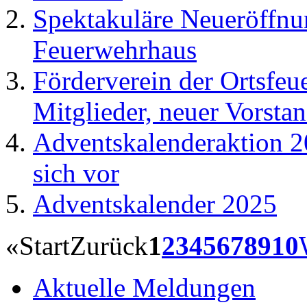
Spektakuläre Neueröffnu
Feuerwehrhaus
Förderverein der Ortsfeu
Mitglieder, neuer Vorsta
Adventskalenderaktion 2
sich vor
Adventskalender 2025
«
Start
Zurück
1
2
3
4
5
6
7
8
9
10
Aktuelle Meldungen