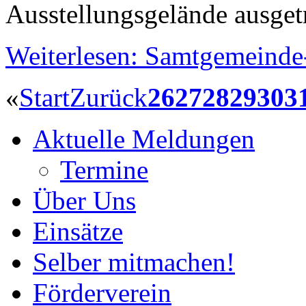
Ausstellungsgelände ausget
Weiterlesen: Samtgemeinde
«
Start
Zurück
26
27
28
29
30
3
Aktuelle Meldungen
Termine
Über Uns
Einsätze
Selber mitmachen!
Förderverein