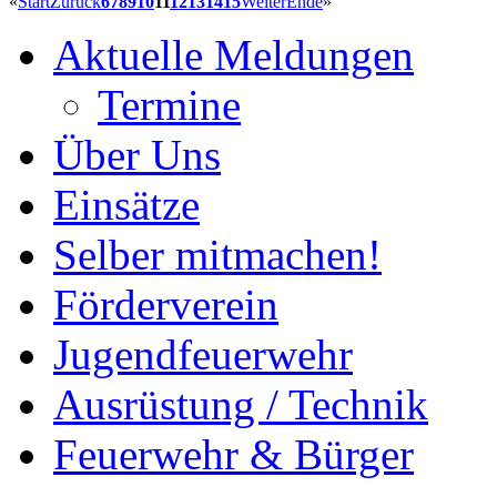
«
Start
Zurück
6
7
8
9
10
11
12
13
14
15
Weiter
Ende
»
Aktuelle Meldungen
Termine
Über Uns
Einsätze
Selber mitmachen!
Förderverein
Jugendfeuerwehr
Ausrüstung / Technik
Feuerwehr & Bürger