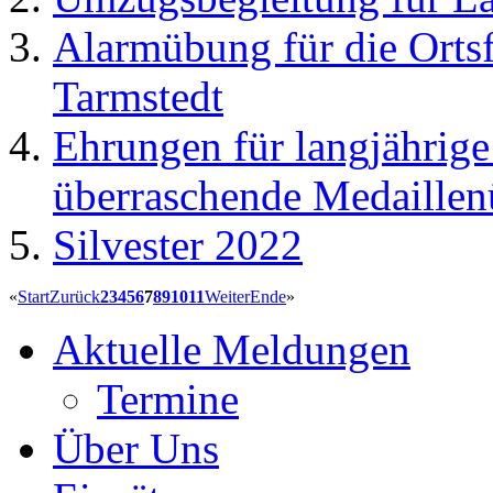
Alarmübung für die Orts
Tarmstedt
Ehrungen für langjährige
überraschende Medaillen
Silvester 2022
«
Start
Zurück
2
3
4
5
6
7
8
9
10
11
Weiter
Ende
»
Aktuelle Meldungen
Termine
Über Uns