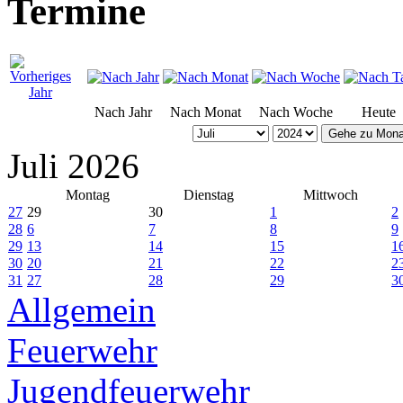
Termine
Nach Jahr
Nach Monat
Nach Woche
Heute
Gehe zu Mona
Juli 2026
Montag
Dienstag
Mittwoch
27
29
30
1
2
28
6
7
8
9
29
13
14
15
1
30
20
21
22
2
31
27
28
29
3
Allgemein
Feuerwehr
Jugendfeuerwehr