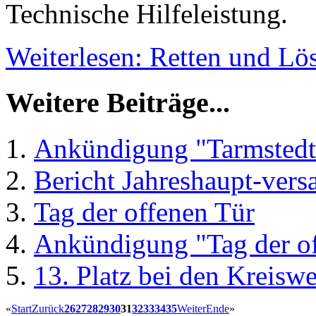
Technische Hilfeleistung.
Weiterlesen: Retten und L
Weitere Beiträge...
Ankündigung "Tarmstedt
Bericht Jahreshaupt-ver
Tag der offenen Tür
Ankündigung "Tag der o
13. Platz bei den Kreisw
«
Start
Zurück
26
27
28
29
30
31
32
33
34
35
Weiter
Ende
»